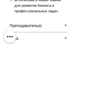
для развития бизнеса и
профессиональных задач.
Преподаватель(и)
Нане Матевосян
Дата
28 сентября
Тел:
+374 33
731020
г. Ереван,
Налбандяна 50
Электронная почта:
academyslice@gmail.com