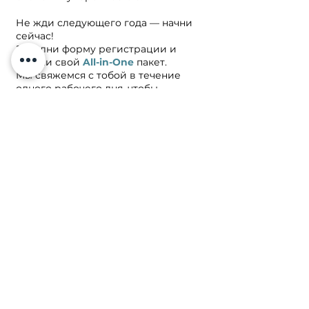
Не жди следующего года — начни
сейчас!
Заполни форму регистрации и
получи свой
All-in-One
пакет.
Мы свяжемся с тобой в течение
одного рабочего дня, чтобы
подтвердить участие.
Остались вопросы? Напиши нам в
Messenger
или
Instagram
, и команда
Slice Academy поможет подобрать
идеальный вариант именно для
тебя.
Գրանցվել
Тел:
+374 33
731020
г. Ереван,
Налбандяна 50