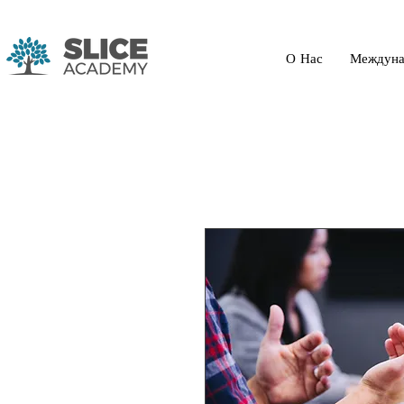
О Нас
Междуна