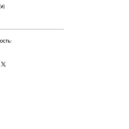
и)
ость: