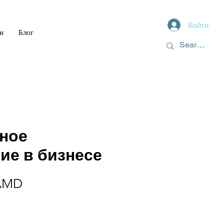
Войти
и
Блог
ное
е в бизнесе
Цена
 AMD