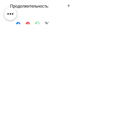
Нелли Татосян
Продолжительность:
2 часа
Тел:
+374 33
731020
г. Ереван,
Налбандяна 50
Электронная почта:
academyslice@gmail.com