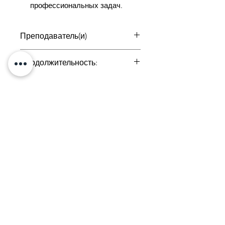
профессиональных задач.
Преподаватель(и)
Разные
Продолжительность:
1, 2, 8, 9, 15, 16, 22, 23 ноября
Тел:
+374 33
731020
г. Ереван,
Налбандяна 50
Электронная почта:
academyslice@gmail.com