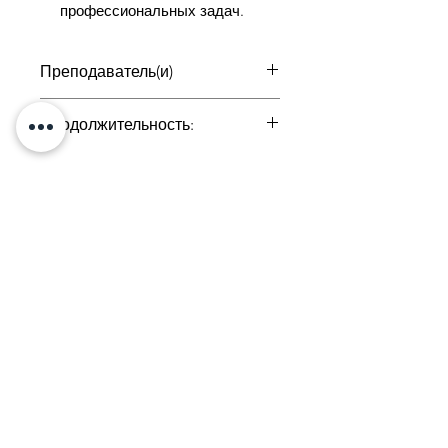
профессиональных задач.
Преподаватель(и)
Нане Матевосян
Продолжительность:
6, 7 декабря
Тел:
+374 33
731020
г. Ереван,
Налбандяна 50
Электронная почта:
academyslice@gmail.com