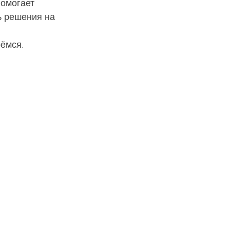
омогает 
ь решения на 
рёмся.