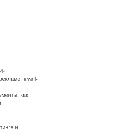
И-
екламе, email-
ументы, как 
 
 
тинге и 