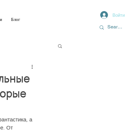
Войти
и
Блог
альные
торые
антастика, а 
е. От 