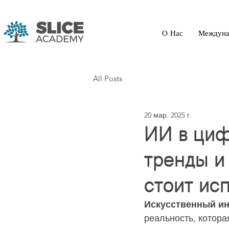
О Нас
Междуна
All Posts
20 мар. 2025 г.
ИИ в циф
тренды и
стоит ис
Искусственный ин
реальность, котора